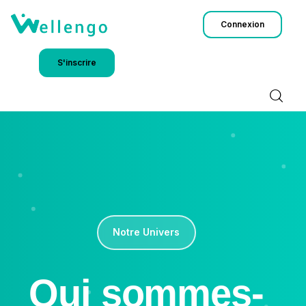
Connexion
S'inscrire
Accueil
Notre Univers
Blog
Plans
Notre Univers
Contact
Qui sommes-